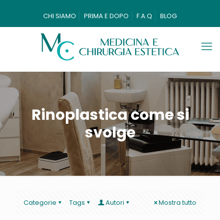
CHI SIAMO
PRIMA E DOPO
F.A.Q
BLOG
Rinoplastica come si
svolge
Categorie
Tags
Autori
Mostra tutto