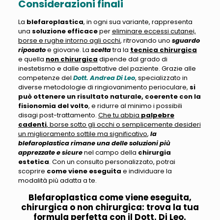
Considerazioni finali
La
blefaroplastica
, in ogni sua variante, rappresenta
una
soluzione efficace
per
eliminare eccessi cutanei,
borse e rughe intorno agli occhi
, ritrovando uno
sguardo
riposato
e giovane. La
scelta
tra la
tecnica chirurgica
e quella
non chirurgica
dipende dal grado di
inestetismo e dalle aspettative del paziente. Grazie alle
competenze del
Dott. Andrea Di Leo
, specializzato in
diverse metodologie di ringiovanimento perioculare,
si
può ottenere un risultato naturale, coerente con la
fisionomia del volto
, e ridurre al minimo i possibili
disagi post-trattamento.
Che tu abbia
palpebre
cadenti
, borse sotto gli occhi o semplicemente desideri
un miglioramento sottile ma significativo
,
la
blefaroplastica rimane una delle soluzioni più
apprezzate e sicure
nel campo della
chirurgia
estetica
. Con un consulto personalizzato, potrai
scoprire
come viene eseguita
e individuare la
modalità più adatta a te.
Blefaroplastica come viene eseguita,
chirurgica o non chirurgica: trova la tua
formula perfetta con il Dott. Di Leo.