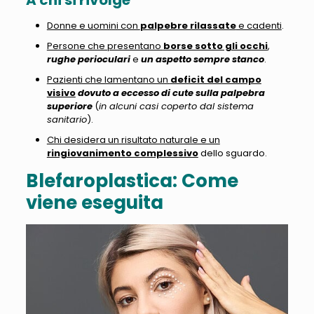
A chi si rivolge
Donne e uomini con
palpebre rilassate
e cadenti
.
Persone che presentano
borse sotto gli occhi
,
rughe perioculari
e
un aspetto sempre stanco
.
Pazienti che lamentano un
deficit del campo
visivo
dovuto a eccesso di cute sulla palpebra
superiore
(
in alcuni casi coperto dal sistema
sanitario
).
Chi desidera un risultato naturale e un
ringiovanimento complessivo
dello sguardo.
Blefaroplastica: Come
viene eseguita