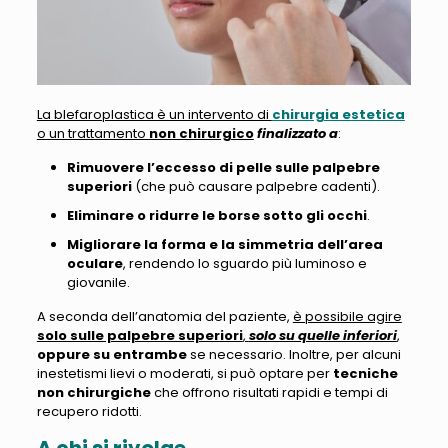
La blefaroplastica è un intervento di
chirurgia estetica
o un trattamento
non chirurgico
finalizzato a
:
Rimuovere l’eccesso di pelle sulle palpebre
superiori
(che può causare palpebre cadenti).
Eliminare o ridurre le borse sotto gli occhi
.
Migliorare la forma e la simmetria dell’area
oculare
, rendendo lo sguardo più luminoso e
giovanile.
A seconda dell’anatomia del paziente,
è possibile agire
solo sulle palpebre superiori
,
solo su quelle inferiori
,
oppure su entrambe
se necessario. Inoltre, per alcuni
inestetismi lievi o moderati, si può optare per
tecniche
non chirurgiche
che offrono risultati rapidi e tempi di
recupero ridotti.