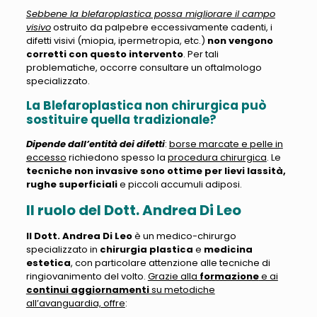
Sebbene la blefaroplastica possa migliorare il campo
visivo
ostruito da palpebre eccessivamente cadenti, i
difetti visivi (miopia, ipermetropia, etc.)
non vengono
corretti con questo intervento
. Per tali
problematiche, occorre consultare un oftalmologo
specializzato.
La Blefaroplastica non chirurgica può
sostituire quella tradizionale?
Dipende dall’entità dei difetti
:
borse marcate e pelle in
eccesso
richiedono spesso la
procedura chirurgica
. Le
tecniche non invasive sono ottime per lievi lassità,
rughe superficiali
e piccoli accumuli adiposi.
Il ruolo del Dott. Andrea Di Leo
Il Dott. Andrea Di Leo
è un medico-chirurgo
specializzato in
chirurgia plastica
e
medicina
estetica
, con particolare attenzione alle tecniche di
ringiovanimento del volto.
Grazie alla
formazione
e ai
continui aggiornamenti
su metodiche
all’avanguardia, offre
: