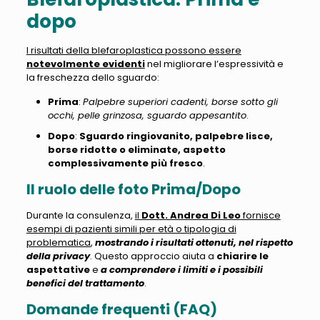
dopo
I risultati della blefaroplastica possono essere
notevolmente evidenti
nel migliorare l’espressività e
la freschezza dello sguardo:
Prima
:
Palpebre superiori cadenti, borse sotto gli
occhi, pelle grinzosa, sguardo appesantito
.
Dopo
:
Sguardo ringiovanito, palpebre lisce,
borse ridotte o eliminate, aspetto
complessivamente più fresco
.
Il ruolo delle foto Prima/Dopo
Durante la consulenza,
il
Dott. Andrea Di Leo
fornisce
esempi di pazienti simili per età o tipologia di
problematica
,
mostrando i risultati ottenuti, nel rispetto
della privacy
. Questo approccio aiuta a
chiarire le
aspettative
e
a comprendere i limiti e i possibili
benefici del trattamento
.
Domande frequenti (FAQ)