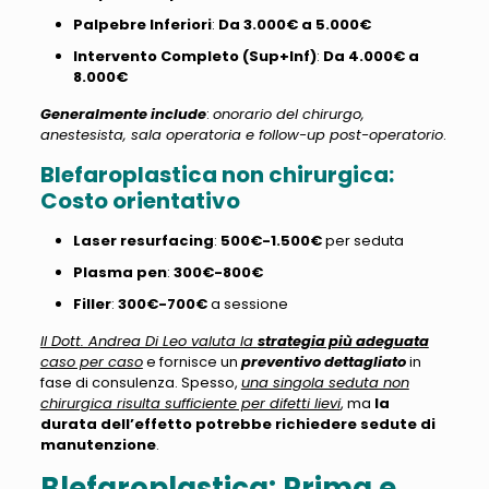
Palpebre Inferiori
:
Da 3.000€ a 5.000€
Intervento Completo (Sup+Inf)
:
Da 4.000€ a
8.000€
Generalmente include
:
onorario del chirurgo,
anestesista, sala operatoria e follow-up post-operatorio
.
Blefaroplastica non chirurgica:
Costo orientativo
Laser resurfacing
:
500€-1.500€
per seduta
Plasma pen
:
300€-800€
Filler
:
300€-700€
a sessione
Il Dott. Andrea Di Leo valuta la
strategia più adeguata
caso per caso
e fornisce un
preventivo dettagliato
in
fase di consulenza. Spesso,
una singola seduta non
chirurgica risulta sufficiente per difetti lievi
, ma
la
durata dell’effetto potrebbe richiedere sedute di
manutenzione
.
Blefaroplastica: Prima e