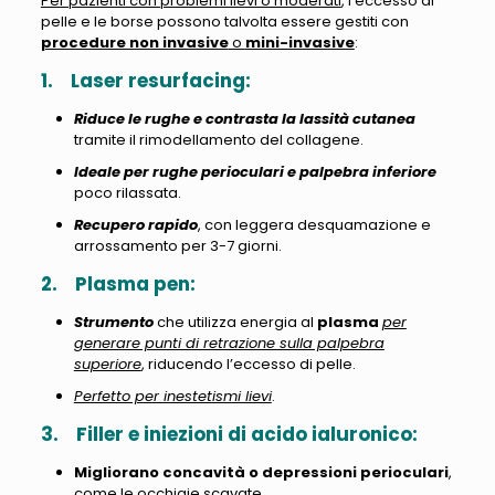
Per pazienti con problemi lievi o moderati
, l’eccesso di
pelle e le borse possono talvolta essere gestiti con
procedure non invasive
o
mini-invasive
:
1.
Laser resurfacing:
Riduce le rughe e contrasta la lassità cutanea
tramite il rimodellamento del collagene.
Ideale per rughe perioculari e palpebra inferiore
poco rilassata.
Recupero rapido
, con leggera desquamazione e
arrossamento per 3-7 giorni.
2.
Plasma pen:
Strumento
che utilizza energia al
plasma
per
generare punti di retrazione sulla palpebra
superiore
, riducendo l’eccesso di pelle.
Perfetto per inestetismi lievi
.
3.
Filler e iniezioni di acido ialuronico:
Migliorano concavità o depressioni perioculari
,
come le occhiaie scavate.