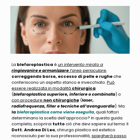
La
blefaroplastica
è
un intervento mirato a
ringiovanire e armonizzare
l’area perioculare
,
correggendo borse, eccesso di pelle e rughe
che
conferiscono un aspetto stanco e invecchiato.
Può
essere realizzata in modalità
chirurgica
(
blefaroplastica superiore, inferiore o combinata
) o
con procedure
non chirurgiche
(
laser,
radiofrequenza, filler e tecniche all’avanguardia
). Ma
la
blefaroplastica come viene eseguita
, quali fattori
determinano la scelta dell’approccio? In questa guida
completa, scoprirai
tutto
ciò che devi sapere sul tema. Il
Dott. Andrea Di Leo
, chirurgo plastico ed estetico
riconosciuto per la sua professionalità,
spiegherà passo