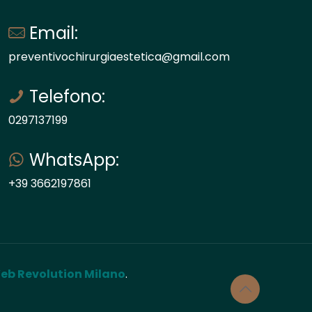
Email:
preventivochirurgiaestetica@gmail.com
Telefono:
0297137199
WhatsApp:
+39 3662197861
eb Revolution Milano
.